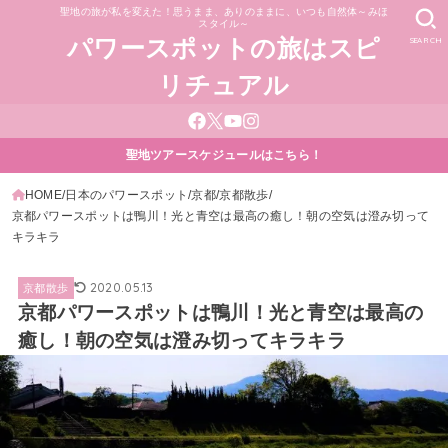
聖地の旅が私を変えた！思うまま、ありのままに、いつも自然体～みほ
スタイル～
SEARCH
パワースポットの旅はスピ
リチュアル
聖地ツアースケジュールはこちら！
HOME
日本のパワースポット
京都
京都散歩
京都パワースポットは鴨川！光と青空は最高の癒し！朝の空気は澄み切って
キラキラ
2020.05.13
京都散歩
京都パワースポットは鴨川！光と青空は最高の
癒し！朝の空気は澄み切ってキラキラ