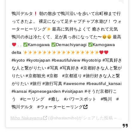
鴨川デルタ
朝の散歩で鴨川沿いを歩いて出町柳まで行
ってきたよ。 裸足になって足チャプチャプ水遊び！ ウォ
ーターヒーリング
最高に気持ちよくて 癒されて元気
鴨川の水は冷たくて、足が真っ赤になってた〜
最高
. .
Kamogawa
Demachiyanagi
Kamogawa
delta
#kyoto #kyotojapan #beautifulview #kyototrip #写真好き
な人と繋がりたい #写真 #写真好き #京都好きな人と繋が
りたい #京都観光 #京都 #京都巡り #旅行好きな人と繋
がりたい #旅行 #旅行写真 #awesome #beautiful_kansai
#kansai #japnesegarden #visitjapan #そうだ京都行こ
う #ヒーリング #癒し #パワースポット #鴨川 #
鴨川デルタ #ウォーターヒーリング
Miho Nakayama
(@shastamiho)がシェアした投稿 –
2020年