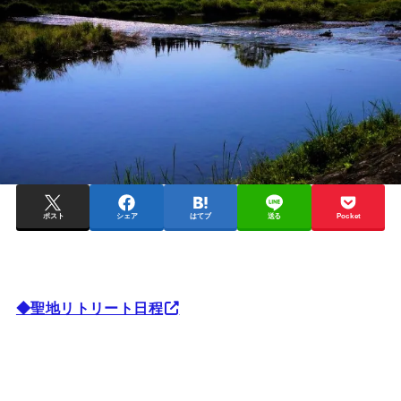
ポスト
シェア
はてブ
送る
Pocket
◆聖地リトリート日程