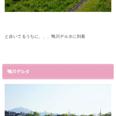
と歩いてるうちに、、、鴨川デルタに到着
鴨川デルタ