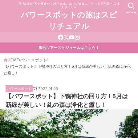
聖地の旅が私を変えた！思うまま、ありのままに、いつも自然体～みほ
スタイル～
SEARCH
パワースポットの旅はスピ
リチュアル
聖地ツアースケジュールはこちら！
HOME
パワースポット
【パワースポット】下鴨神社の回り方！5月は新緑が美しい！糺の森は浄化
と癒し！
2022.01.05
パワースポット
【パワースポット】下鴨神社の回り方！5月は
新緑が美しい！糺の森は浄化と癒し！