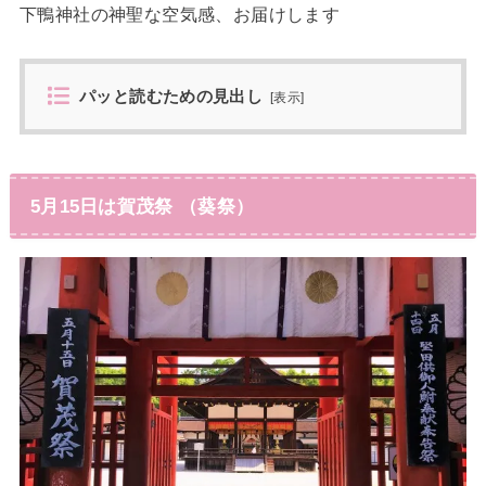
下鴨神社の神聖な空気感、お届けします
パッと読むための見出し
[
表示
]
5月15日は賀茂祭 （葵祭）