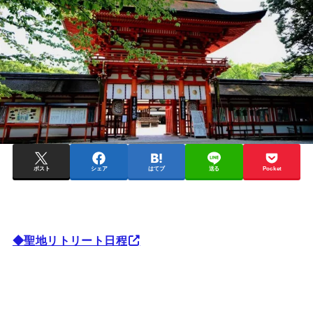
ポスト
シェア
はてブ
送る
Pocket
◆聖地リトリート日程