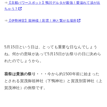
⇒
【京都パワースポット】鴨川デルタが最強！愛溢れて涙が出
ちゃう？
⇒
【伊勢神宮】龍神様！彩雲！神と繋がる場所
5月15日という日は、とっても重要な日なんでしょう
ね。何かの意味があって5月15日がお祭りの日に決めら
れたのでしょうから。
葵祭は貴族の祭り・・・
今から約1500年前に始まった
とされる賀茂御祖神社（下鴨神社）と賀茂別雷神社（上
賀茂神社）の例祭です。