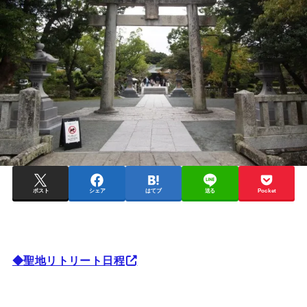
ポスト
シェア
はてブ
送る
Pocket
◆聖地リトリート日程