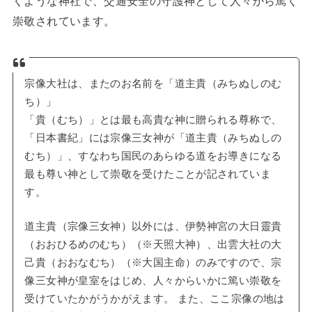
くような神社で、交通安全の守護神として人々から篤く
崇敬されています。
宗像大社は、またのお名前を「道主貴（みちぬしのむ
ち）」
「貴（むち）」とは最も高貴な神に贈られる尊称で、
「日本書紀」には宗像三女神が「道主貴（みちぬしの
むち）」、すなわち国民のあらゆる道をお導きになる
最も尊い神として崇敬を受けたことが記されていま
す。
道主貴（宗像三女神）以外には、伊勢神宮の大日靈貴
（おおひるめのむち）（※天照大神）、出雲大社の大
己貴（おおなむち）（※大国主命）のみですので、宗
像三女神が皇室をはじめ、人々からいかに篤い崇敬を
受けていたかがうかがえます。 また、ここ宗像の地は