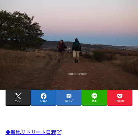
ポスト
シェア
はてブ
送る
Pocket
◆聖地リトリート日程