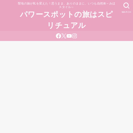
聖地の旅が私を変えた！思うまま、ありのままに、いつも自然体～みほ
スタイル～
SEARCH
パワースポットの旅はスピ
リチュアル