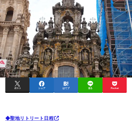
ポスト
シェア
はてブ
送る
Pocket
◆聖地リトリート日程