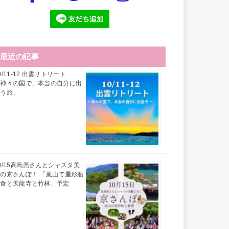
最近の記事
0/11-12 出雲リトリート
「神々の国で、本当の自分に出
会う旅」
0/15高島亮さんとシャスタ美
の京さんぽ！ 「嵐山で屋形船
昼食と天龍寺と竹林」予定