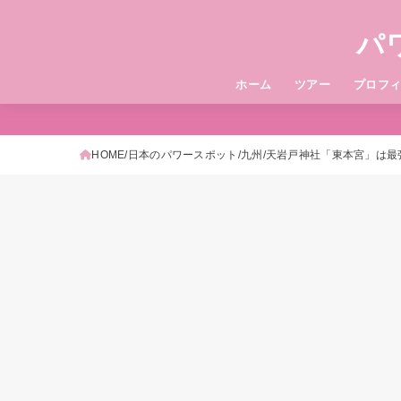
パ
ホーム
ツアー
プロフ
HOME
日本のパワースポット
九州
天岩戸神社「東本宮」は最