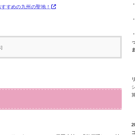
おすすめの九州の聖地！
示
]