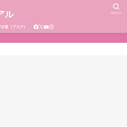
アル
SEARCH
野古道（ブログ）