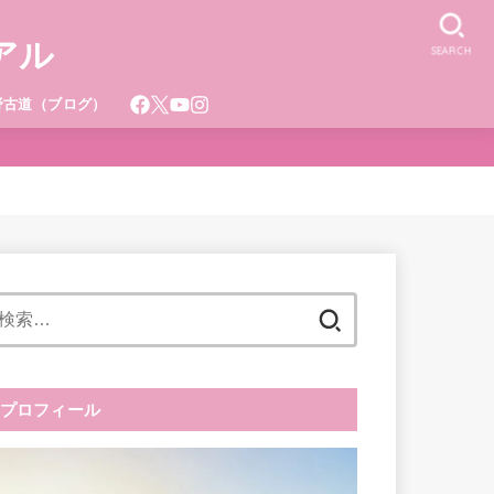
アル
SEARCH
野古道（ブログ）
検
索:
プロフィール