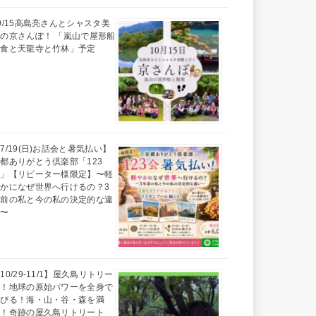
0/15高島亮さんとシャスタ美
の京さんぽ！ 「嵐山で屋形船
昼食と天龍寺と竹林」予定
7/19(日)お話会と暑気払い】
都ありがとう倶楽部「123
会」【リピーター様限定】〜軽
かになぜ世界へ行けるの？3
年前の私と今の私の決定的な違
い〜
10/29-11/1】屋久島リトリー
ト！地球の原始パワーを全身で
浴びる！海・山・谷・森を満
喫！奇跡の屋久島リトリート