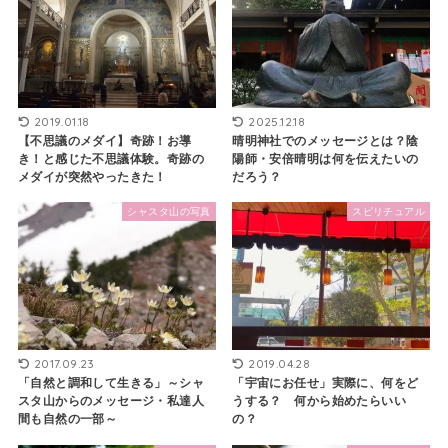
2019.01.18
2025.12.18
【不思議のメダイ】奇跡！お導
晴明神社でのメッセージとは？陰
き！と感じた不思議体験。奇跡の
陽師・安倍晴明は何を伝えたいの
メダイが突然やったきた！
だろう？
シャスタ山の写真
スピリチュアル
2017.09.23
2019.04.28
「自然と調和して生きる」～シャ
「宇宙にお任せ」実際に、何をど
スタ山からのメッセージ・私達人
うする？ 何から始めたらいい
間も自然の一部～
の？