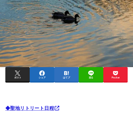
ポスト
シェア
はてブ
送る
Pocket
◆聖地リトリート日程