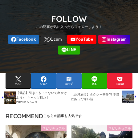
FOLLOW
ポスト
シェア
はてブ
送る
Pocket
【週記】引きこもってないで出かけ
【台湾旅行】タクシー事件?! 本当
よう♪ キャッツ観た！
にあった怖い話
2020/1/25-2/1
RECOMMEND
スピリチュアル
スピリチュアル