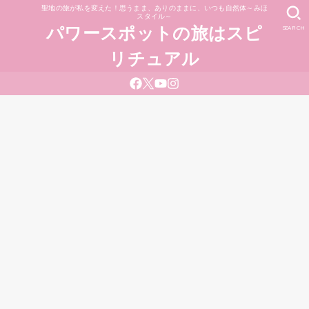
聖地の旅が私を変えた！思うまま、ありのままに、いつも自然体～みほ
スタイル～
SEARCH
パワースポットの旅はスピ
リチュアル