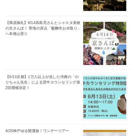
【満員御礼】6/14高島亮さんとシャスタ美穂
の京さんぽ！ 聖地の原点「醍醐寺お水取り」
へ本格山登り
【6/13京都】1万人以上が涙した沖縄の「の
りちゃん先生」による背中カウンセリング第
2回開催決定！
4/25神戸ゆる開運旅！ワンデーツアー