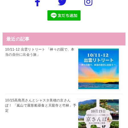
最近の記事
10/11-12 出雲リトリート 「神々の国で、本
当の自分に出会う旅」
10/15高島亮さんとシャスタ美穂の京さん
ぽ！ 「嵐山で屋形船昼食と天龍寺と竹林」予
定