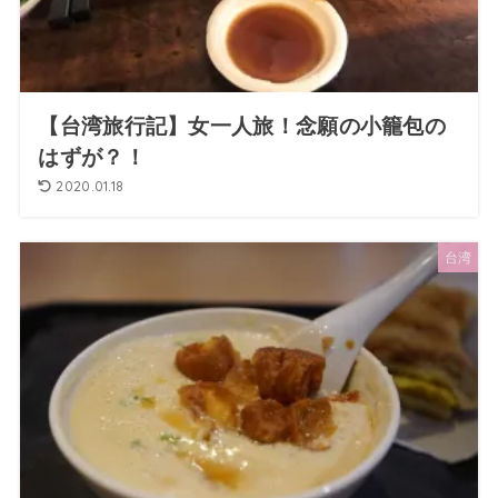
【台湾旅行記】女一人旅！念願の小籠包の
はずが？！
2020.01.18
台湾