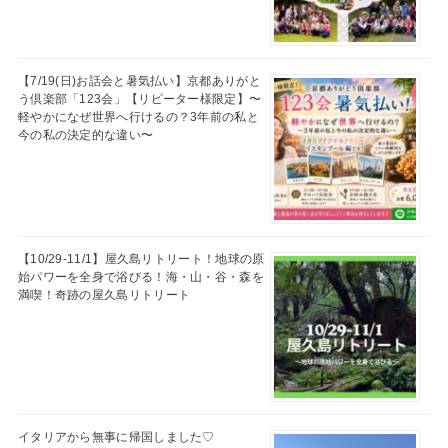
【7/19(日)お話会と暑気払い】京都ありがと
う倶楽部「123会」【リピーター様限定】〜
軽やかになぜ世界へ行けるの？3年前の私と
今の私の決定的な違い〜
【10/29-11/1】屋久島リトリート！地球の原
始パワーを全身で浴びる！海・山・谷・森を
満喫！奇跡の屋久島リトリート
イタリアから無事に帰国しました♡