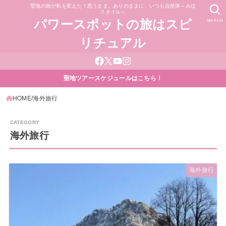
聖地の旅が私を変えた！思うまま、ありのままに、いつも自然体～みほ
スタイル～
SEARCH
パワースポットの旅はスピ
リチュアル
聖地ツアースケジュールはこちら！
HOME
海外旅行
海外旅行
海外旅行