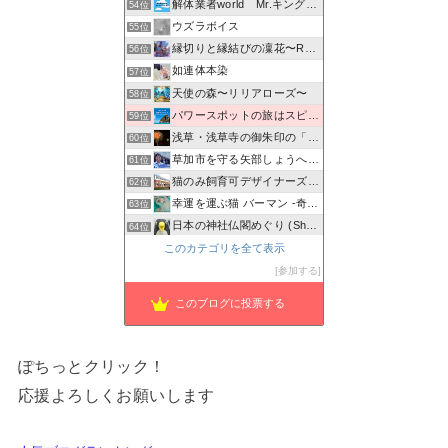
解体業者world Mr.キングの日常♪
54位
ウズラボイス
55位
縁切りと縁結びの凜花〜Reincarnation〜
56位
如連体本染
57位
天使の森〜リリアローズ〜
58位
パワースポットの旅はスピリチュアル！
59位
浅草・浅草寺の御朱印の「種類・値段・待ち時間・混雑状況」お…
60位
草加市を守る矢部しょうへいの会のブログ
61位
猫のみ飼育可デザイナーズ物件 prima-fortuna
62位
幸運を運ぶ猫 バーマン -奇跡のキャッテリー物語-
63位
日本の神社仏閣めぐり (Shrine Japan Info)
64位
旅のメモ
このカテゴリを全て表示
65位
パワースポット
参加する
66位
このブログに投票する
ぽちっとクリック！
応援よろしくお願いします