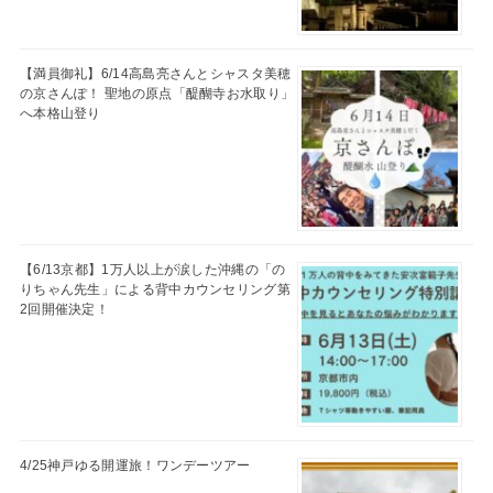
【満員御礼】6/14高島亮さんとシャスタ美穂
の京さんぽ！ 聖地の原点「醍醐寺お水取り」
へ本格山登り
【6/13京都】1万人以上が涙した沖縄の「の
りちゃん先生」による背中カウンセリング第
2回開催決定！
4/25神戸ゆる開運旅！ワンデーツアー