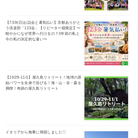
【7/19(日)お話会と暑気払い】京都ありがと
う倶楽部「123会」【リピーター様限定】〜
軽やかになぜ世界へ行けるの？3年前の私と
今の私の決定的な違い〜
【10/29-11/1】屋久島リトリート！地球の原
始パワーを全身で浴びる！海・山・谷・森を
満喫！奇跡の屋久島リトリート
イタリアから無事に帰国しました♡