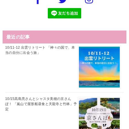
最近の記事
10/11-12 出雲リトリート 「神々の国で、本
当の自分に出会う旅」
10/15高島亮さんとシャスタ美穂の京さん
ぽ！ 「嵐山で屋形船昼食と天龍寺と竹林」予
定