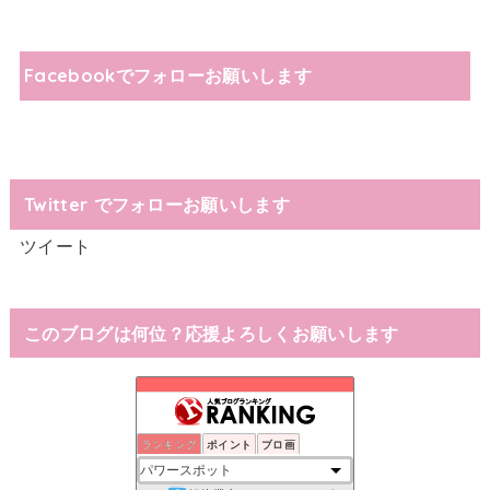
Facebookでフォローお願いします
Twitter でフォローお願いします
ツイート
このブログは何位？応援よろしくお願いします
ランキング
ポイント
ブロ画
社これくしょん
52位
ウシ子とウシ夫の牛歩旅
53位