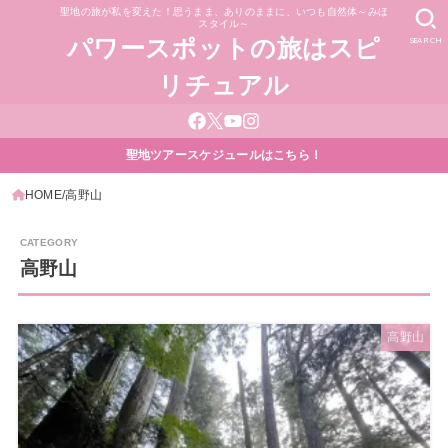
聖地の旅が私を変えた！思うまま、ありのままに、いつも自然体～みほ
スタイル～
SEARCH
パワースポットの旅はスピ
リチュアル
聖地ツアースケジュールはこちら！
HOME
高野山
高野山
高野山