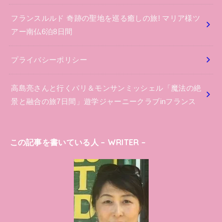
フランスルルド 奇跡の聖地を巡る癒しの旅! マリア様ツ
アー南仏6泊8日間
プライバシーポリシー
高島亮さんと行くパリ＆モンサンミッシェル「魔法の絶
景と融合の旅7日間」遊学ジャーニークラブinフランス
この記事を書いている人 – WRITER –