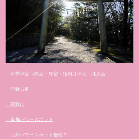
・伊勢神宮（内宮・外宮・猿田彦神社・瀧原宮）
・熊野古道
・高野山
・京都パワースポット
・九州パワースポット最強７