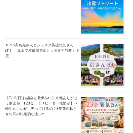
10/15高島亮さんとシャスタ美穂の京さん
ぽ！ 「嵐山で屋形船昼食と天龍寺と竹林」予
定
【7/19(日)お話会と暑気払い】京都ありがと
う倶楽部「123会」【リピーター様限定】〜
軽やかになぜ世界へ行けるの？3年前の私と
今の私の決定的な違い〜