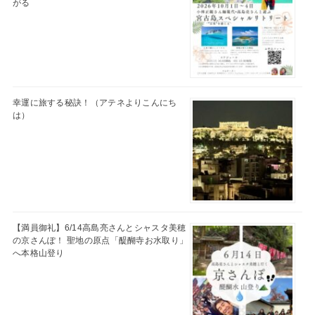
がる
幸運に旅する秘訣！（アテネよりこんにち
は）
【満員御礼】6/14高島亮さんとシャスタ美穂
の京さんぽ！ 聖地の原点「醍醐寺お水取り」
へ本格山登り