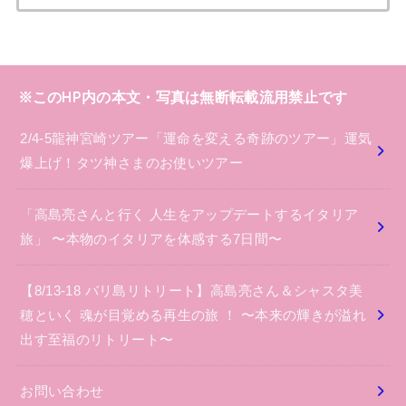
※このHP内の本文・写真は無断転載流用禁止です
2/4-5龍神宮崎ツアー「運命を変える奇跡のツアー」運気
爆上げ！タツ神さまのお使いツアー
「高島亮さんと行く 人生をアップデートするイタリア
旅」 〜本物のイタリアを体感する7日間〜
【8/13-18 バリ島リトリート】高島亮さん＆シャスタ美
穂といく 魂が目覚める再生の旅 ！ 〜本来の輝きが溢れ
出す至福のリトリート〜
お問い合わせ