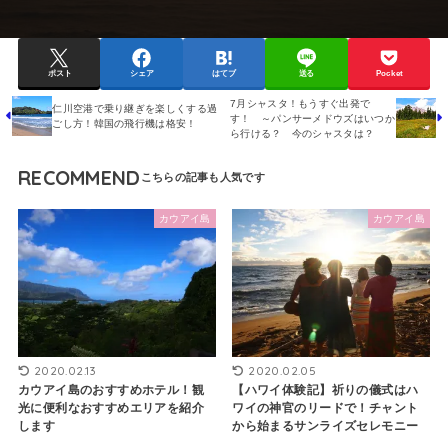
ポスト
シェア
はてブ
送る
Pocket
7月シャスタ！もうすぐ出発で
仁川空港で乗り継ぎを楽しくする過
す！ ～パンサーメドウズはいつか
ごし方！韓国の飛行機は格安！
ら行ける？ 今のシャスタは？
RECOMMEND
カウアイ島
カウアイ島
2020.02.13
2020.02.05
カウアイ島のおすすめホテル！観
【ハワイ体験記】祈りの儀式はハ
光に便利なおすすめエリアを紹介
ワイの神官のリードで！チャント
します
から始まるサンライズセレモニー