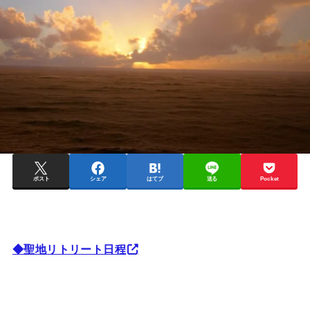
ポスト
シェア
はてブ
送る
Pocket
◆聖地リトリート日程