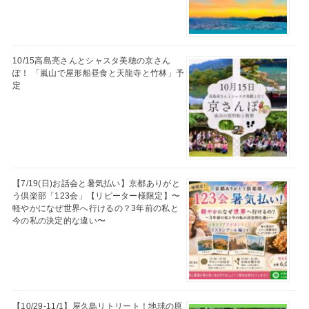
10/15高島亮さんとシャスタ美穂の京さん
ぽ！ 「嵐山で屋形船昼食と天龍寺と竹林」予
定
【7/19(日)お話会と暑気払い】京都ありがと
う倶楽部「123会」【リピーター様限定】〜
軽やかになぜ世界へ行けるの？3年前の私と
今の私の決定的な違い〜
【10/29-11/1】屋久島リトリート！地球の原