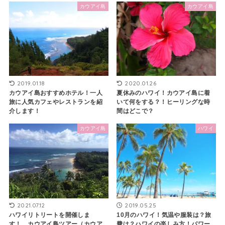
カウアイ島
カウアイ島
2019.01.18
2020.01.26
カウアイ島おすすめホテル！一人
夏休みのハワイ！カウアイ島に着
旅に人気カフェやレストランを紹
いて何をする？！ヒーリングな時
介します！
間はどこで？
カウアイ島
ハワイ
2021.07.12
2019.05.25
ハワイリトリートを開催しま
10月のハワイ！気温や服装は？旅
す！ カウアイ島ツアー（カウア
費は？ハワイの楽しみ方！パワー