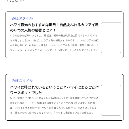
みほスタイル
ハワイ観光のおすすめは離島！自然あふれるカウアイ島
の６つの人気の秘密とは？！
ハワイはやっぱりいいですよ。 最近は、離島の旅が人気急上昇ですよ～！ ワイキ
キで過ごすのもいいけれど、カウアイ島が絶対おすすめです。ふつうのツアー旅行
から抜け出して、自分らしい旅をしたい人にカウアイ島は最高の場所！海に山に！
スノーケル！ ハイキング！ ボートツアー！ ヘリツアー！いろんなアクティビティ
が楽しめます。 一人旅にもおすすめです。パッケージ旅行にお任せでという方
は、旅行会社のツアーが便利で安心です。ワイキキ+カウアイ島旅行のツアーパッ
ケージもあります。おすすめ：ハワイ旅行ならファーストワ...
みほスタイル
ハワイに呼ばれているということ？ハワイはまるごとパ
ワースポットでした
なぜ、突然ハワイに行ったのか？しかも20年もハワイ行きを封印していた？封印さ
れていたのに・・・？！ 聖地は呼ばれていくところだと思っています。 あの時
は、 ハワイを考えただけで、ハワイの写真を見ているだけで、どきどきしてしま
う。揺さぶられて動けなくなるくらい。「ハワイに呼ばれている」と感じまし
た。 ハワイに行きたい、ハワイでないとならない理由がある。 ハワイに行く意味
がある。そう思って、出かけた20年ぶりのハワイ。1年と2か月で、4回もハワイに
行き、数えてみると98日間のハワイ滞在！ ほんとに、深い深...