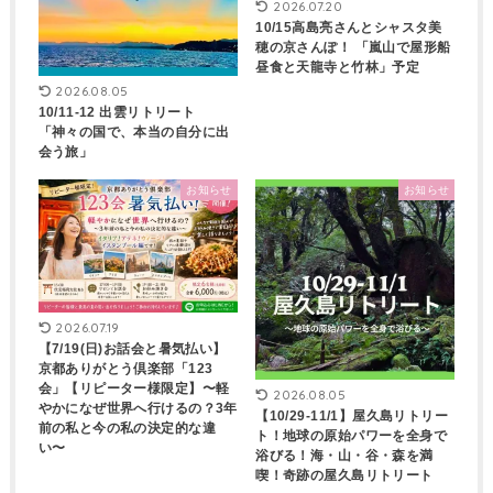
2026.07.20
10/15高島亮さんとシャスタ美
穂の京さんぽ！ 「嵐山で屋形船
昼食と天龍寺と竹林」予定
2026.08.05
10/11-12 出雲リトリート
「神々の国で、本当の自分に出
会う旅」
お知らせ
お知らせ
2026.07.19
【7/19(日)お話会と暑気払い】
京都ありがとう倶楽部「123
会」【リピーター様限定】〜軽
2026.08.05
やかになぜ世界へ行けるの？3年
【10/29-11/1】屋久島リトリー
前の私と今の私の決定的な違
ト！地球の原始パワーを全身で
い〜
浴びる！海・山・谷・森を満
喫！奇跡の屋久島リトリート