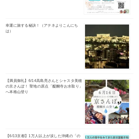
幸運に旅する秘訣！（アテネよりこんにち
は）
【満員御礼】6/14高島亮さんとシャスタ美穂
の京さんぽ！ 聖地の原点「醍醐寺お水取り」
へ本格山登り
【6/13京都】1万人以上が涙した沖縄の「の