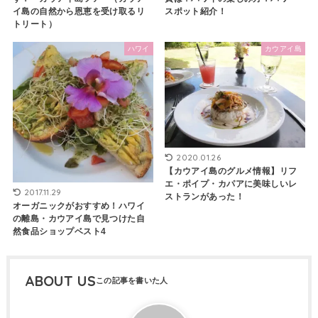
イ島の自然から恩恵を受け取るリ
スポット紹介！
トリート）
ハワイ
カウアイ島
2020.01.26
【カウアイ島のグルメ情報】リフ
エ・ポイプ・カパアに美味しいレ
2017.11.29
ストランがあった！
オーガニックがおすすめ！ハワイ
の離島・カウアイ島で見つけた自
然食品ショップベスト4
ABOUT US