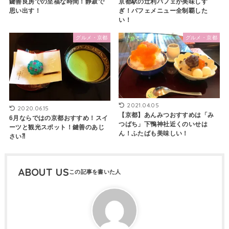
鍵善良房での至福な時間！静寂で
京都駅の辻利パフェが美味しす
思い出す！
ぎ！パフェメニュー全制覇した
い！
グルメ・京都
グルメ・京都
2021.04.05
2020.06.15
【京都】あんみつおすすめは「み
6月ならではの京都おすすめ！スイ
つばち」下鴨神社近くのいせは
ーツと観光スポット！鍵善のあじ
ん！ふたばも美味しい！
さい⁈
ABOUT US