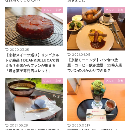
グルメ・京都
グルメ・京都
2020.03.25
2021.04.05
【京都スイーツ巡り】リンゴタル
【京都モーニング】パン食べ放
トが絶品！DEAN&DELUCAで買
題・コーヒー飲み放題！11時入店
える？全国からファンが集まる
でパンのおかわりできる？
「焼き菓子専門店コレット」
グルメ・京都
グルメ・京都
2021.05.28
2020.03.19