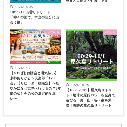
昼食と天龍寺と竹林」予定
2026.08.05
10/11-12 出雲リトリート
「神々の国で、本当の自分に出
会う旅」
お知らせ
お知らせ
2026.07.19
【7/19(日)お話会と暑気払い】
京都ありがとう倶楽部「123
会」【リピーター様限定】〜軽
2026.08.05
やかになぜ世界へ行けるの？3年
【10/29-11/1】屋久島リトリー
前の私と今の私の決定的な違
ト！地球の原始パワーを全身で
い〜
浴びる！海・山・谷・森を満
喫！奇跡の屋久島リトリート