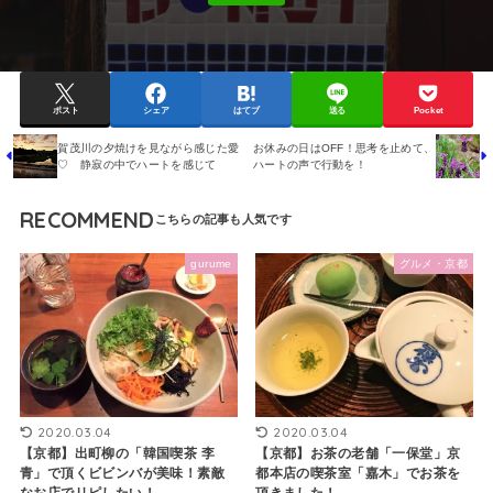
ポスト
シェア
はてブ
送る
Pocket
賀茂川の夕焼けを見ながら感じた愛
お休みの日はOFF！思考を止めて、
♡ 静寂の中でハートを感じて
ハートの声で行動を！
RECOMMEND
gurume
グルメ・京都
2020.03.04
2020.03.04
【京都】出町柳の「韓国喫茶 李
【京都】お茶の老舗「一保堂」京
青」で頂くビビンバが美味！素敵
都本店の喫茶室「嘉木」でお茶を
なお店でリピしたい！
頂きました！