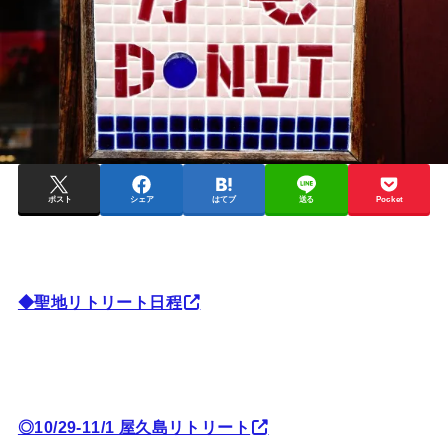
ポスト
シェア
はてブ
送る
Pocket
◆聖地リトリート日程
◎10/29-11/1 屋久島リトリート