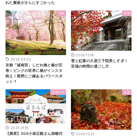
れた磐座がさらにすごかった
京都
京都
2020.12.18
2020.03.02
雪と紅葉の大原三千院美しすぎ！
京都「城南宮」しだれ梅と椿が圧
至福の時間の過ごし方
巻！ピンクの世界に椿がインスタ
映え！熊野にご縁あるパワースポ
ット？
お知らせ
京都
2025.01.18
【満席】3/16小林正観さん師範代
2020.10.21