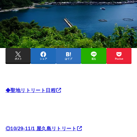
ポスト
シェア
はてブ
送る
Pocket
◆聖地リトリート日程
◎10/29-11/1 屋久島リトリート