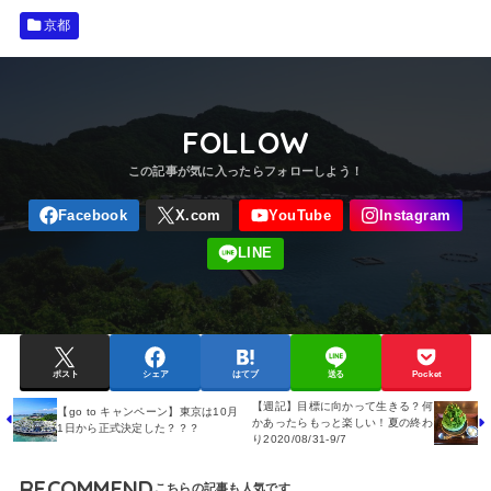
京都
FOLLOW
ポスト
シェア
はてブ
送る
Pocket
【週記】目標に向かって生きる？何
【go to キャンペーン】東京は10月
かあったらもっと楽しい！夏の終わ
1日から正式決定した？？？
り2020/08/31-9/7
RECOMMEND