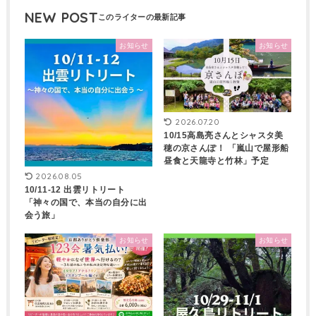
NEW POST
お知らせ
お知らせ
2026.07.20
10/15高島亮さんとシャスタ美
穂の京さんぽ！ 「嵐山で屋形船
昼食と天龍寺と竹林」予定
2026.08.05
10/11-12 出雲リトリート
「神々の国で、本当の自分に出
会う旅」
お知らせ
お知らせ