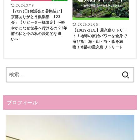
2026.07.19
【7/19(日)お話会と暑気払い】
京都ありがとう倶楽部「123
会」【リピーター様限定】〜軽
2026.08.05
やかになぜ世界へ行けるの？3年
【10/29-11/1】屋久島リトリー
前の私と今の私の決定的な違
ト！地球の原始パワーを全身で
い〜
浴びる！海・山・谷・森を満
喫！奇跡の屋久島リトリート
検
索:
プロフィール