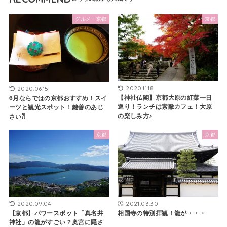
グルメ・京都
京都
2020.11.18
2020.06.15
【神社仏閣】京都大原の紅葉一日
6月ならではの京都おすすめ！スイ
巡り！ランチは素敵カフェ！大原
ーツと観光スポット！鍵善のあじ
の楽しみ方♪
さい⁈
京都
京都
2020.09.04
2021.03.30
【京都】パワースポット「真名井
相国寺の特別拝観！龍が・・・
神社」の龍がすごい？奥宮に隠さ