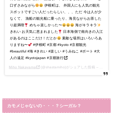
口ずさみながら
伊根町は、 外国人にも人気の観光
スポットですごい人だったらしい、、、ただ 今は人が少
なくて、 漁船の観光船に乗ったり、海見ながらお茶した
り超満喫
めちゃ楽しかった〜
海がキラキラ
きれい お天気に恵まれました
日本海側で南向きの入江
があるのはここだけ！だとか
素敵な場所はいろいろあ
りますね〜
#伊根町 #京都 #kyoto #京都観光
#beautiful #海 #きれい #楽しい #うみねこ #ボート #大
人の遠足 #kyotojapan #京都旅行
Miho Nakayama
(@shastamiho)がシェアした投稿 –
2020年
カモメじゃないの・・・？シーガル？