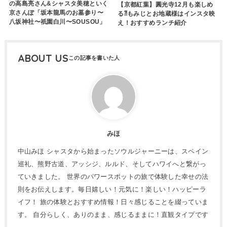
の高島亮さん&シャスタ美穂といく
【京都紅葉】圓光寺12月も楽しめ
京さんぽ「坂本龍馬のお墓参り〜
る⁈もみじとお地蔵様はインスタ映
八坂神社〜祇園白川〜SOUSOU」
え！おすすめランチ紹介
ABOUT US
みほ
中山みほ シャスタから始まったソウルジャーニーは、スペイン
巡礼、熊野古道、アッシジ、ルルド、そしてハワイへと繋がっ
ていきました。 世界のパワースポットの旅で体験した幸せの法
則をお伝えします。毎日嬉しい！元気に！楽しい！ハッピーラ
イフ！ 旅の体験とおすすめ情報！日々感じることを綴っていま
す。 自分らしく、ありのまま、感じるままに！直観タイプです