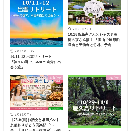
2026.07.20
10/15高島亮さんとシャスタ美
穂の京さんぽ！ 「嵐山で屋形船
昼食と天龍寺と竹林」予定
2026.08.05
10/11-12 出雲リトリート
「神々の国で、本当の自分に出
会う旅」
お知らせ
お知らせ
2026.07.19
【7/19(日)お話会と暑気払い】
京都ありがとう倶楽部「123
会」【リピーター様限定】〜軽