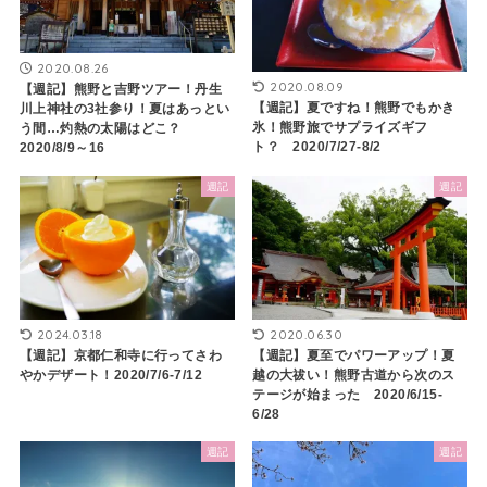
2020.08.26
2020.08.09
【週記】熊野と吉野ツアー！丹生
【週記】夏ですね！熊野でもかき
川上神社の3社参り！夏はあっとい
氷！熊野旅でサプライズギフ
う間…灼熱の太陽はどこ？
ト？ 2020/7/27-8/2
2020/8/9～16
週記
週記
2024.03.18
2020.06.30
【週記】京都仁和寺に行ってさわ
【週記】夏至でパワーアップ！夏
やかデザート！2020/7/6-7/12
越の大祓い！熊野古道から次のス
テージが始まった 2020/6/15-
6/28
週記
週記