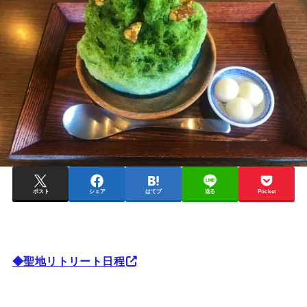
ポスト
シェア
はてブ
送る
Pocket
◆聖地リトリート日程