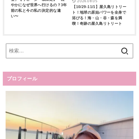
2026.08.05
やかになぜ世界へ行けるの？3年
【10/29-11/1】屋久島リトリー
前の私と今の私の決定的な違
ト！地球の原始パワーを全身で
い〜
浴びる！海・山・谷・森を満
喫！奇跡の屋久島リトリート
検
索:
プロフィール