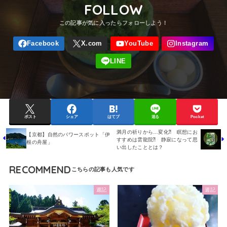
FOLLOW
ポスト
シェア
はてブ
送る
Pocket
満月の祈りから…変化⁈ 瞑想にお
【京都】自然のパワースポット「伊
すすめは雲龍院⁈ 静寂になって思
根の舟屋」
い出したこととは？
RECOMMEND
週記
週記