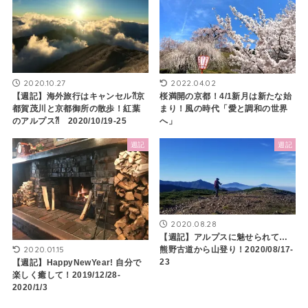
2020.10.27
2022.04.02
【週記】海外旅行はキャンセル⁈京
桜満開の京都！4/1新月は新たな始
都賀茂川と京都御所の散歩！紅葉
まり！風の時代「愛と調和の世界
のアルプス⁈ 2020/10/19-25
へ」
週記
週記
2020.08.28
【週記】アルプスに魅せられて…
2020.01.15
熊野古道から山登り！2020/08/17-
23
【週記】HappyNewYear! 自分で
楽しく癒して！2019/12/28-
2020/1/3