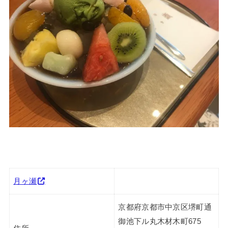
月ヶ瀬
京都府京都市中京区堺町通
御池下ル丸木材木町675