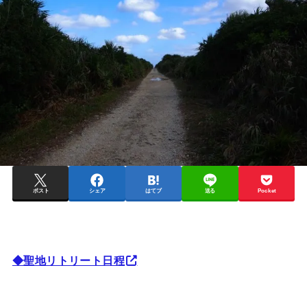
ポスト
シェア
はてブ
送る
Pocket
◆聖地リトリート日程