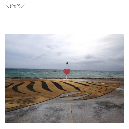
＼(^o^)／