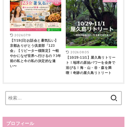
2026.07.19
【7/19(日)お話会と暑気払い】
京都ありがとう倶楽部「123
会」【リピーター様限定】〜軽
2026.08.05
やかになぜ世界へ行けるの？3年
【10/29-11/1】屋久島リトリー
前の私と今の私の決定的な違
ト！地球の原始パワーを全身で
い〜
浴びる！海・山・谷・森を満
喫！奇跡の屋久島リトリート
検
索:
プロフィール