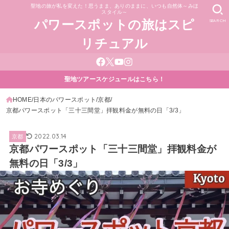
聖地の旅が私を変えた！思うまま、ありのままに、いつも自然体～みほ
スタイル～
SEARCH
パワースポットの旅はスピ
リチュアル
聖地ツアースケジュールはこちら！
HOME
日本のパワースポット
京都
京都パワースポット「三十三間堂」拝観料金が無料の日「3/3」
2022.03.14
京都
京都パワースポット「三十三間堂」拝観料金が
無料の日「3/3」