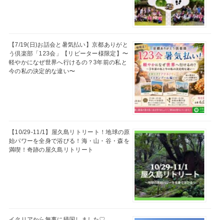
【7/19(日)お話会と暑気払い】京都ありがと
う倶楽部「123会」【リピーター様限定】〜
軽やかになぜ世界へ行けるの？3年前の私と
今の私の決定的な違い〜
【10/29-11/1】屋久島リトリート！地球の原
始パワーを全身で浴びる！海・山・谷・森を
満喫！奇跡の屋久島リトリート
イタリアから無事に帰国しました♡