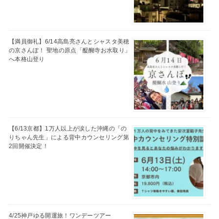
【満員御礼】6/14高島亮さんとシャスタ美穂
の京さんぽ！ 聖地の原点「醍醐寺お水取り」
へ本格山登り
【6/13京都】1万人以上が涙した沖縄の「の
りちゃん先生」による背中カウンセリング第
2回開催決定！
4/25神戸ゆる開運旅！ワンデーツアー