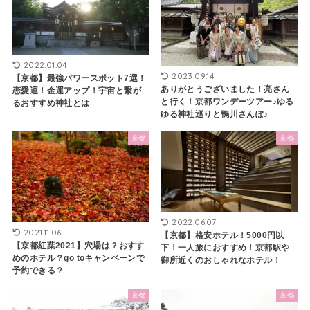
2022.01.04
2023.09.14
【京都】最強パワースポット7選！
ありがとうございました！亮さん
恋愛運！金運アップ！宇宙と繋が
と行く！京都ワンデーツアー♪ゆる
るおすすめ神社とは
ゆる神社巡りと鴨川さんぽ♪
京都
京都
2022.06.07
2021.11.06
【京都】格安ホテル！5000円以
【京都紅葉2021】穴場は？おすす
下！一人旅におすすめ！京都駅や
めのホテル？go toキャンペーンで
御所近くのおしゃれなホテル！
予約できる？
京都
京都