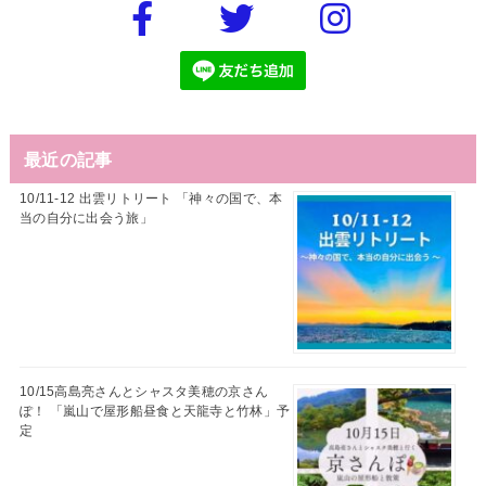
最近の記事
10/11-12 出雲リトリート 「神々の国で、本
当の自分に出会う旅」
10/15高島亮さんとシャスタ美穂の京さん
ぽ！ 「嵐山で屋形船昼食と天龍寺と竹林」予
定