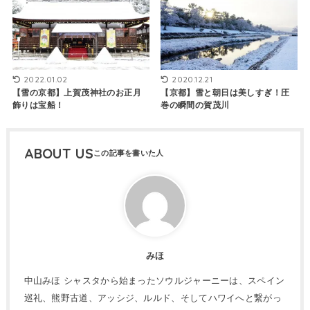
2022.01.02
2020.12.21
【雪の京都】上賀茂神社のお正月
【京都】雪と朝日は美しすぎ！圧
飾りは宝船！
巻の瞬間の賀茂川
ABOUT US
みほ
中山みほ シャスタから始まったソウルジャーニーは、スペイン
巡礼、熊野古道、アッシジ、ルルド、そしてハワイへと繋がっ