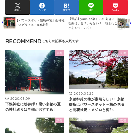
ポスト
シェア
はてブ
送る
Pocket
【週記】youtube楽しい♬ 好きに
【パワースポット霧島神宮】山神社
理由はいる？いらない？ 頼まれご
でスピリチュアル体験⁈
とをやっていく‼
RECOMMEND
京都
京都
2020.02.22
2020.08.09
京都御苑の梅が素晴らしい！京都
下鴨神社に朝参拝！暑い京都の夏
御所はパワースポット～梅の見頃
の神社巡りは早朝がおすすめ！
と開花状況・メジロと梅⁈～
京都
京都