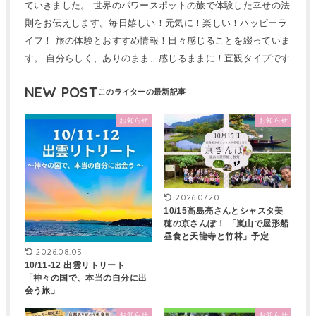
ていきました。 世界のパワースポットの旅で体験した幸せの法
則をお伝えします。毎日嬉しい！元気に！楽しい！ハッピーラ
イフ！ 旅の体験とおすすめ情報！日々感じることを綴っていま
す。 自分らしく、ありのまま、感じるままに！直観タイプです
NEW POST
お知らせ
お知らせ
2026.07.20
10/15高島亮さんとシャスタ美
穂の京さんぽ！ 「嵐山で屋形船
昼食と天龍寺と竹林」予定
2026.08.05
10/11-12 出雲リトリート
「神々の国で、本当の自分に出
会う旅」
お知らせ
お知らせ