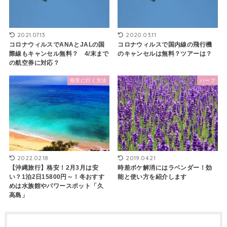
2021.07.13
2020.03.11
コロナウィルスでANAとJALの国
コロナウィルスで国内線の飛行機
際線もキャンセル無料？ 4/末まで
のキャンセルは無料？ツアーは？
の航空券に対応？
格安に行く方法
ハーブ
2022.02.18
2019.04.21
【沖縄旅行】格安！2月3月は安
時差ボケ解消にはラベンダー！効
い？1泊2日15800円～！冬おすす
能と使い方を紹介します
めは水族館やパワースポット「久
高島」