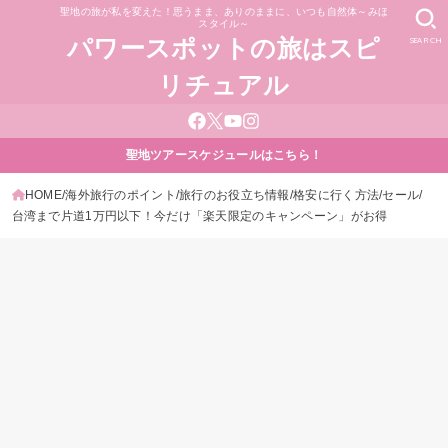
聖地の旅が私を変えた！思うまま、ありのままに、いつも自然体～みほ
スタイル～
SEARCH
パワースポットの旅はスピ
リチュアル
聖地ツアースケジュールはこちら！
HOME
海外旅行のポイント
旅行のお役立ち情報
格安に行く方法
セール
台湾まで片道1万円以下！今だけ「楽天限定のキャンペーン」がお得