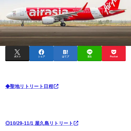
ポスト
シェア
はてブ
送る
Pocket
◆聖地リトリート日程
◎10/29-11/1 屋久島リトリート