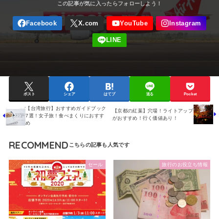
ポスト
シェア
はてブ
送る
Pocket
【台湾旅行】おすすめガイドブック
【京都の紅葉】穴場！ライトアップ
7選！女子旅！食べまくりにおすす
がおすすめ！行く価値あり！
め
RECOMMEND
セール
旅行のお役立ち情報