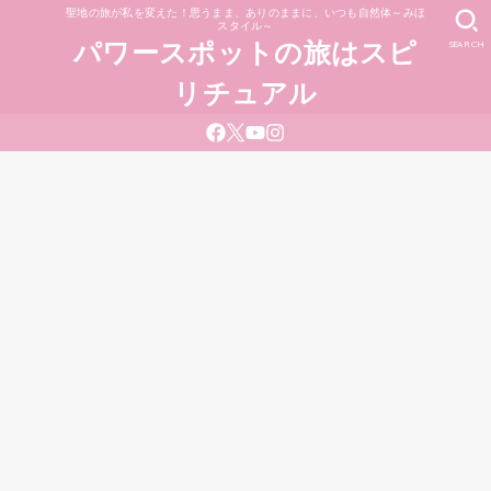
聖地の旅が私を変えた！思うまま、ありのままに、いつも自然体～みほ
スタイル～
SEARCH
パワースポットの旅はスピ
リチュアル