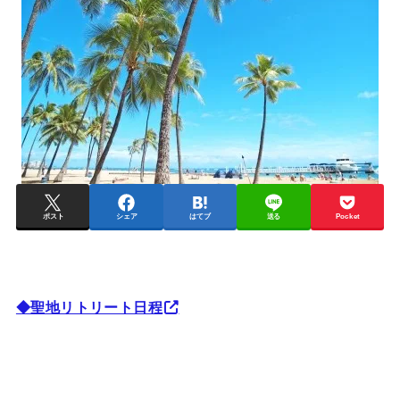
ポスト
シェア
はてブ
送る
Pocket
◆聖地リトリート日程