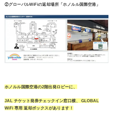
②グローバルWiFiの返却場所「ホノルル国際空港」
ホノルル国際空港の2階出発ロビーに、
JAL チケット発券チェックイン窓口横、 GLOBAL
WiFi 専用 返却ボックスがあります！