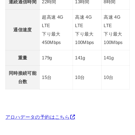
連続通信時間
22時間
13時間
8時間
超高速 4G
高速 4G
高速 4G
LTE
LTE
LTE
通信速度
下り最大
下り最大
下り最大
450Mbps
100Mbps
100Mbps
重量
179g
141g
141g
同時接続可能
15台
10台
10台
台数
アロハデータの予約はこちら