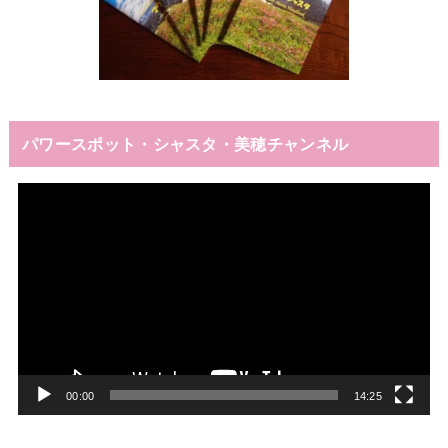
パワースポット・シャスタ・美穂チャンネル
動
画
プ
レ
ー
ヤ
ー
00:00
14:25