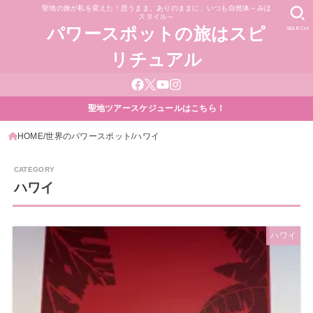
聖地の旅が私を変えた！思うまま、ありのままに、いつも自然体～みほ
スタイル～
SEARCH
パワースポットの旅はスピ
リチュアル
聖地ツアースケジュールはこちら！
HOME
世界のパワースポット
ハワイ
ハワイ
ハワイ