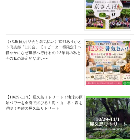
【7/19(日)お話会と暑気払い】京都ありがと
う倶楽部「123会」【リピーター様限定】〜
軽やかになぜ世界へ行けるの？3年前の私と
今の私の決定的な違い〜
【10/29-11/1】屋久島リトリート！地球の原
始パワーを全身で浴びる！海・山・谷・森を
満喫！奇跡の屋久島リトリート