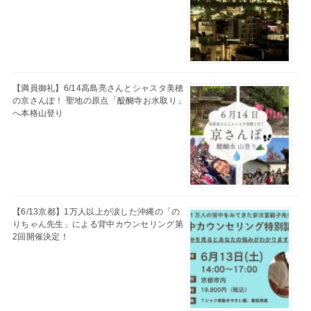
【満員御礼】6/14高島亮さんとシャスタ美穂
の京さんぽ！ 聖地の原点「醍醐寺お水取り」
へ本格山登り
【6/13京都】1万人以上が涙した沖縄の「の
りちゃん先生」による背中カウンセリング第
2回開催決定！