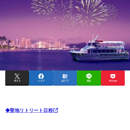
ポスト
シェア
はてブ
送る
Pocket
◆聖地リトリート日程