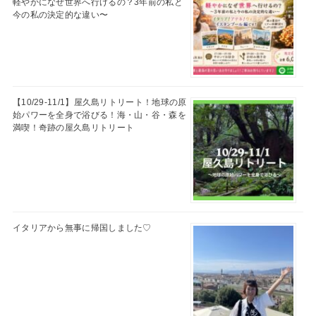
軽やかになぜ世界へ行けるの？3年前の私と
今の私の決定的な違い〜
【10/29-11/1】屋久島リトリート！地球の原
始パワーを全身で浴びる！海・山・谷・森を
満喫！奇跡の屋久島リトリート
イタリアから無事に帰国しました♡