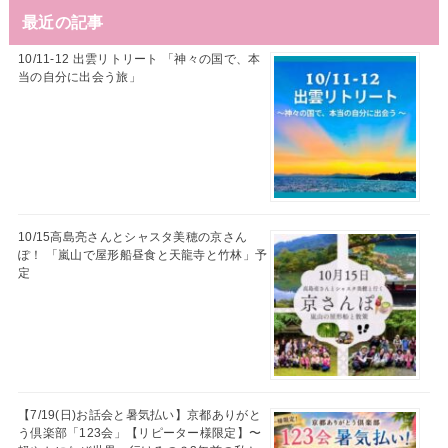
最近の記事
10/11-12 出雲リトリート 「神々の国で、本
当の自分に出会う旅」
10/15高島亮さんとシャスタ美穂の京さん
ぽ！ 「嵐山で屋形船昼食と天龍寺と竹林」予
定
【7/19(日)お話会と暑気払い】京都ありがと
う倶楽部「123会」【リピーター様限定】〜