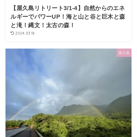
【屋久島リトリート3/1-4】自然からのエネ
ルギーでパワーUP！海と山と谷と巨木と森
と滝！縄文！太古の森！
2024.03.18
屋久島