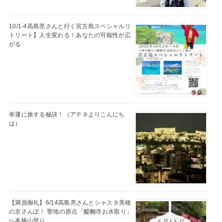
10/1-4高島亮さんと行く宮古島スペシャルリ
トリート】人生変わる！あなたの可能性が広
がる
幸運に旅する秘訣！（アテネよりこんにち
は）
【満員御礼】6/14高島亮さんとシャスタ美穂
の京さんぽ！ 聖地の原点「醍醐寺お水取り」
へ本格山登り