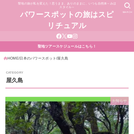
聖地の旅が私を変えた！思うまま、ありのままに、いつも自然体～みほ
スタイル～
SEARCH
パワースポットの旅はスピ
リチュアル
聖地ツアースケジュールはこちら！
HOME
日本のパワースポット
屋久島
屋久島
お知らせ