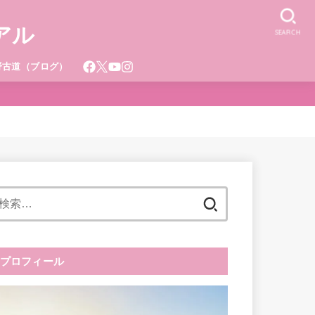
アル
SEARCH
野古道（ブログ）
検
索:
プロフィール