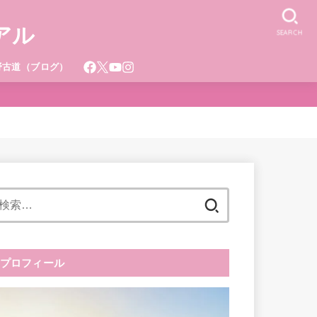
アル
SEARCH
野古道（ブログ）
検
索:
プロフィール