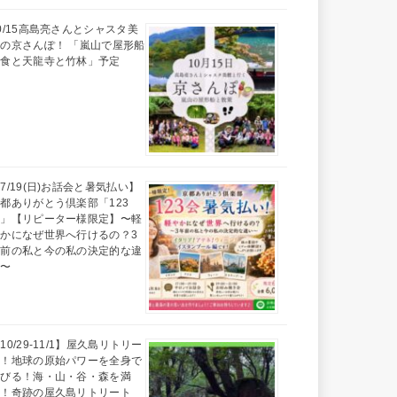
0/15高島亮さんとシャスタ美
の京さんぽ！ 「嵐山で屋形船
昼食と天龍寺と竹林」予定
7/19(日)お話会と暑気払い】
都ありがとう倶楽部「123
会」【リピーター様限定】〜軽
かになぜ世界へ行けるの？3
年前の私と今の私の決定的な違
い〜
10/29-11/1】屋久島リトリー
ト！地球の原始パワーを全身で
浴びる！海・山・谷・森を満
喫！奇跡の屋久島リトリート