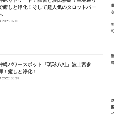
沖縄リトリート！龍宮と浜比嘉島！聖地巡り
で癒しと浄化！そして超人気のタロットバー
へ
2025.02.10
沖縄パワースポット「琉球八社」波上宮参
拝！癒しと浄化！
2022.03.28