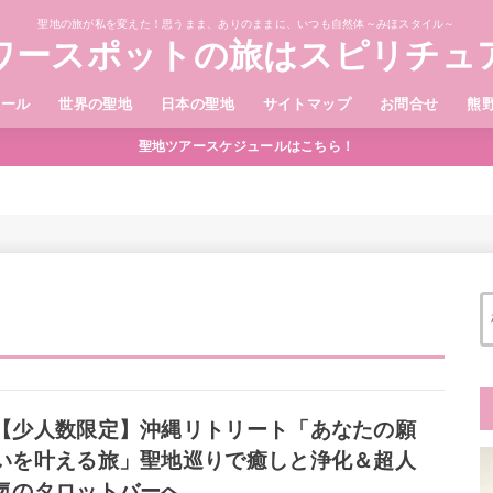
聖地の旅が私を変えた！思うまま、ありのままに、いつも自然体～みほスタイル～
ワースポットの旅はスピリチュ
ィール
世界の聖地
日本の聖地
サイトマップ
お問合せ
熊
聖地ツアースケジュールはこちら！
【少人数限定】沖縄リトリート「あなたの願
いを叶える旅」聖地巡りで癒しと浄化＆超人
気のタロットバーへ