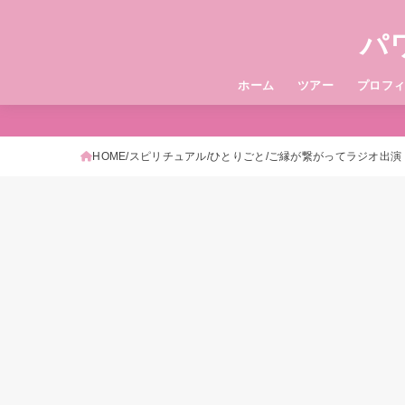
パ
ホーム
ツアー
プロフ
HOME
スピリチュアル
ひとりごと
ご縁が繋がってラジオ出演