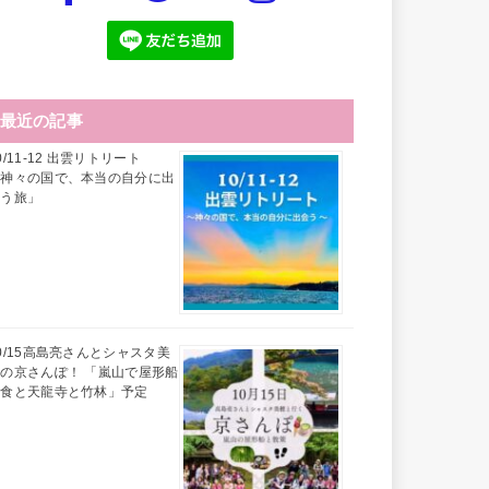
最近の記事
0/11-12 出雲リトリート
「神々の国で、本当の自分に出
会う旅」
0/15高島亮さんとシャスタ美
の京さんぽ！ 「嵐山で屋形船
昼食と天龍寺と竹林」予定