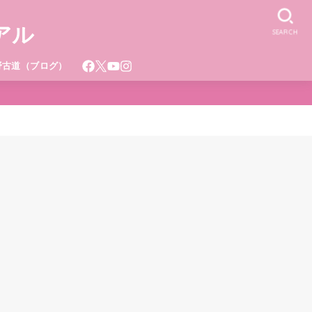
アル
SEARCH
野古道（ブログ）