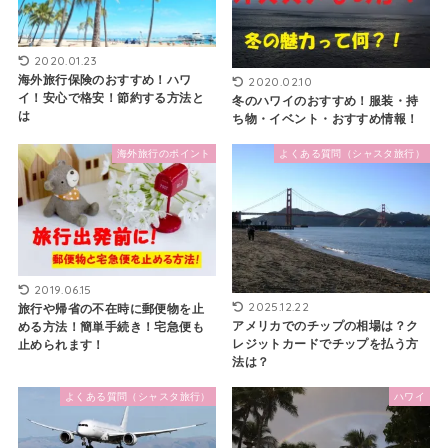
2020.01.23
海外旅行保険のおすすめ！ハワ
2020.02.10
イ！安心で格安！節約する方法と
冬のハワイのおすすめ！服装・持
は
ち物・イベント・おすすめ情報！
海外旅行のポイント
よくある質問（シャスタ旅行）
2019.06.15
2025.12.22
旅行や帰省の不在時に郵便物を止
アメリカでのチップの相場は？ク
める方法！簡単手続き！宅急便も
レジットカードでチップを払う方
止められます！
法は？
よくある質問（シャスタ旅行）
ハワイ