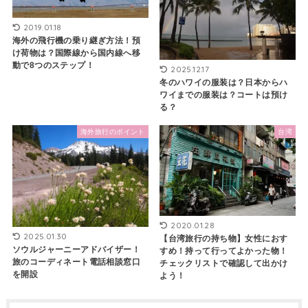
2019.01.18
海外の飛行機の乗り継ぎ方法！預
け荷物は？国際線から国内線へ移
動で8つのステップ！
2025.12.17
冬のハワイの服装は？日本からハ
ワイまでの服装は？コートは預け
る？
海外旅行のポイント
台湾
2020.01.28
2025.01.30
【台湾旅行の持ち物】女性におす
ソウルジャーニーアドバイザー！
すめ！持って行ってよかった物！
旅のコーディネート電話相談窓口
チェックリストで確認して出かけ
を開設
よう！