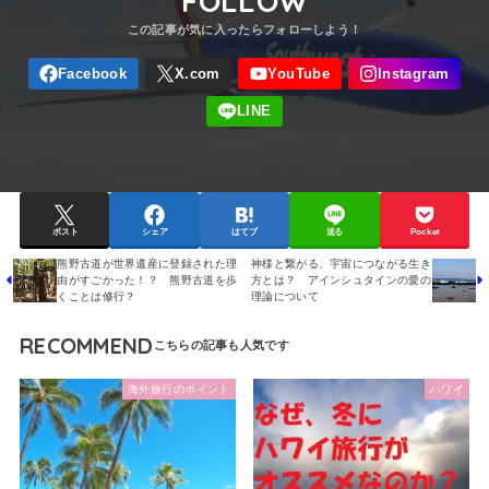
FOLLOW
ポスト
シェア
はてブ
送る
Pocket
熊野古道が世界遺産に登録された理
神様と繋がる、宇宙につながる生き
由がすごかった！？ 熊野古道を歩
方とは？ アインシュタインの愛の
くことは修行？
理論について
RECOMMEND
海外旅行のポイント
ハワイ