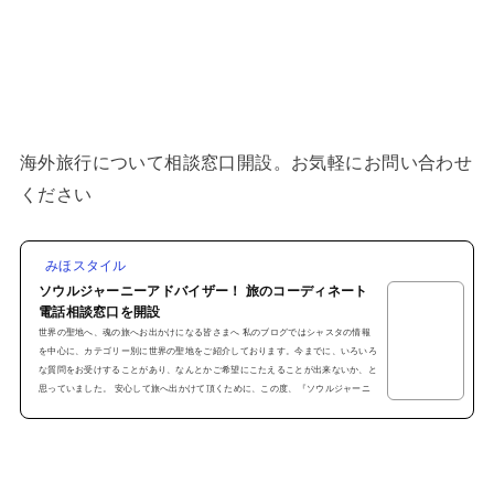
海外旅行について相談窓口開設。お気軽にお問い合わせ
ください
みほスタイル
ソウルジャーニーアドバイザー！ 旅のコーディネート
電話相談窓口を開設
世界の聖地へ、魂の旅へお出かけになる皆さまへ 私のブログではシャスタの情報
を中心に、カテゴリー別に世界の聖地をご紹介しております。今までに、いろいろ
な質問をお受けすることがあり、なんとかご希望にこたえることが出来ないか、と
思っていました。 安心して旅へ出かけて頂くために、この度、『ソウルジャーニ
ーアドバイザー』 として 電話サポートを始めました！ 私のリトリートに参加
しない方も遠慮せず、是非お問い合わせください！ 電話サポートの内容●お問い合
わせ可能な場所１、シャスタ２、カウア...