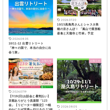
2026.07.20
10/15高島亮さんとシャスタ美
穂の京さんぽ！ 「嵐山で屋形船
昼食と天龍寺と竹林」予定
2026.08.05
10/11-12 出雲リトリート
「神々の国で、本当の自分に出
会う旅」
お知らせ
お知らせ
2026.07.19
【7/19(日)お話会と暑気払い】
京都ありがとう倶楽部「123
会」【リピーター様限定】〜軽
2026.08.05
やかになぜ世界へ行けるの？3年