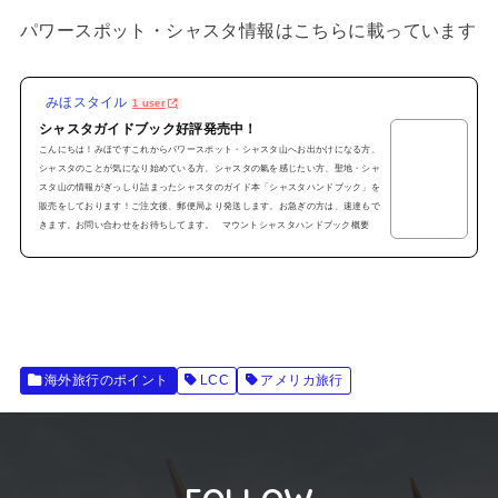
パワースポット・シャスタ情報はこちらに載っています
みほスタイル
1 user
シャスタガイドブック好評発売中！
こんにちは！みほですこれからパワースポット・シャスタ山へお出かけになる方、
シャスタのことが気になり始めている方、シャスタの氣を感じたい方、聖地・シャ
スタ山の情報がぎっしり詰まったシャスタのガイド本「シャスタハンドブック」を
販売をしております！ご注文後、郵便局より発送します。お急ぎの方は、速達もで
きます。お問い合わせをお待ちしてます。 マウントシャスタハンドブック概要
「Welcome to マウントシャスタ」～マウントシャスタ ハンドブック～●全カラ
ー32ページ●シャスタの見どころ満載●各スポ...
海外旅行のポイント
LCC
アメリカ旅行