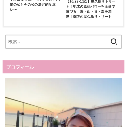
【10/29-11/1】屋久島リトリー
前の私と今の私の決定的な違
ト！地球の原始パワーを全身で
い〜
浴びる！海・山・谷・森を満
喫！奇跡の屋久島リトリート
検
索:
プロフィール