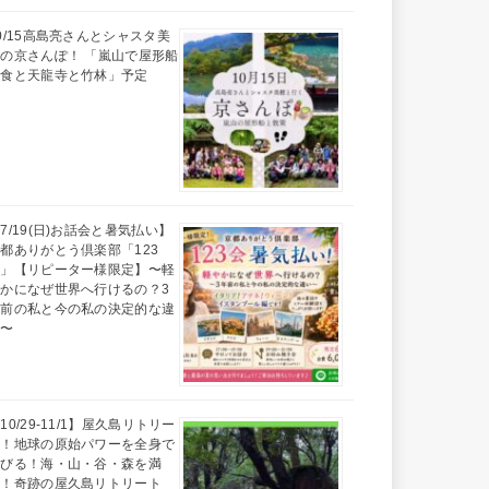
0/15高島亮さんとシャスタ美
の京さんぽ！ 「嵐山で屋形船
昼食と天龍寺と竹林」予定
7/19(日)お話会と暑気払い】
都ありがとう倶楽部「123
会」【リピーター様限定】〜軽
かになぜ世界へ行けるの？3
年前の私と今の私の決定的な違
い〜
10/29-11/1】屋久島リトリー
ト！地球の原始パワーを全身で
浴びる！海・山・谷・森を満
喫！奇跡の屋久島リトリート