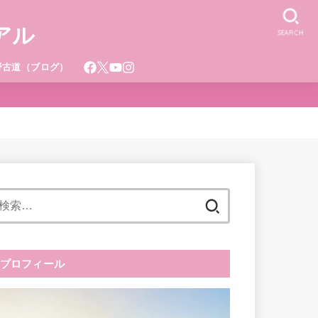
アル
SEARCH
野古道（ブログ）
検
索:
プロフィール