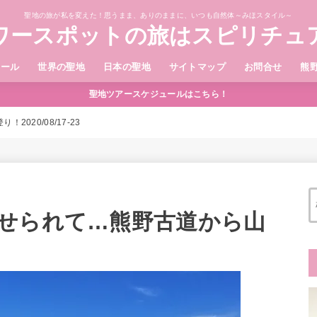
聖地の旅が私を変えた！思うまま、ありのままに、いつも自然体～みほスタイル～
ワースポットの旅はスピリチュ
ィール
世界の聖地
日本の聖地
サイトマップ
お問合せ
熊
聖地ツアースケジュールはこちら！
020/08/17-23
せられて…熊野古道から山