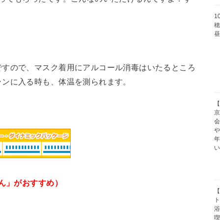
1
穂
ですので、マスク着用にアルコール消毒はいたるところ
ランに入る時も、体温を測られます。
【
京
や
めん」がおすすめ）
【