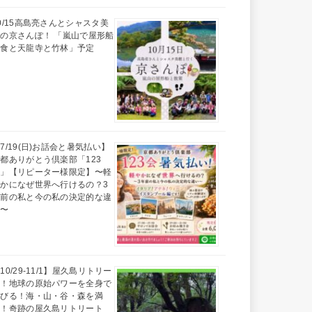
0/15高島亮さんとシャスタ美
の京さんぽ！ 「嵐山で屋形船
昼食と天龍寺と竹林」予定
7/19(日)お話会と暑気払い】
都ありがとう倶楽部「123
会」【リピーター様限定】〜軽
かになぜ世界へ行けるの？3
年前の私と今の私の決定的な違
い〜
10/29-11/1】屋久島リトリー
ト！地球の原始パワーを全身で
浴びる！海・山・谷・森を満
喫！奇跡の屋久島リトリート