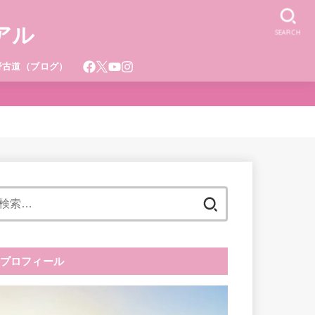
アル
SEARCH
野古道（ブログ）
検
索:
プロフィール