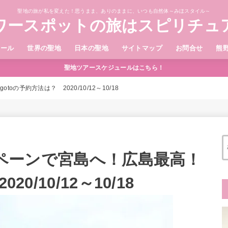
聖地の旅が私を変えた！思うまま、ありのままに、いつも自然体～みほスタイル～
ワースポットの旅はスピリチュ
ィール
世界の聖地
日本の聖地
サイトマップ
お問合せ
熊
聖地ツアースケジュールはこちら！
oの予約方法は？ 2020/10/12～10/18
ャンペーンで宮島へ！広島最高！
0/10/12～10/18