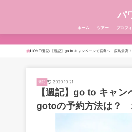
パ
ホーム
ツアー
プロフ
HOME
週記
【週記】go to キャンペーンで宮島へ！広島最高！got
2020.10.21
週記
【週記】go to キ
gotoの予約方法は？ 202