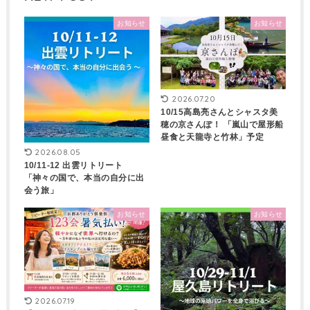
お知らせ
お知らせ
2026.07.20
10/15高島亮さんとシャスタ美
穂の京さんぽ！ 「嵐山で屋形船
昼食と天龍寺と竹林」予定
2026.08.05
10/11-12 出雲リトリート
「神々の国で、本当の自分に出
会う旅」
お知らせ
お知らせ
2026.07.19