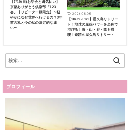
【7/19(日)お話会と暑気払い】
京都ありがとう倶楽部「123
会」【リピーター様限定】〜軽
2026.08.05
やかになぜ世界へ行けるの？3年
【10/29-11/1】屋久島リトリー
前の私と今の私の決定的な違
ト！地球の原始パワーを全身で
い〜
浴びる！海・山・谷・森を満
喫！奇跡の屋久島リトリート
検
索:
プロフィール