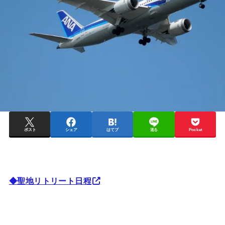
ポスト
シェア
はてブ
送る
Pocket
◆聖地リトリート日程