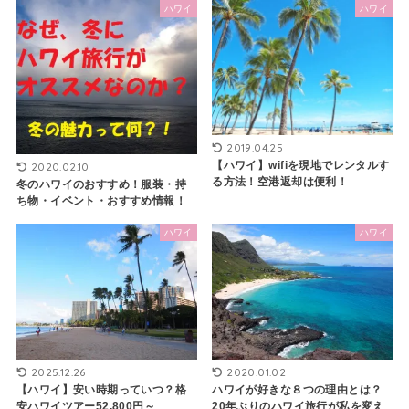
ハワイ
ハワイ
2019.04.25
【ハワイ】wifiを現地でレンタルす
2020.02.10
る方法！空港返却は便利！
冬のハワイのおすすめ！服装・持
ち物・イベント・おすすめ情報！
ハワイ
ハワイ
2025.12.26
2020.01.02
【ハワイ】安い時期っていつ？格
ハワイが好きな８つの理由とは？
安ハワイツアー52,800円～
20年ぶりのハワイ旅行が私を変え