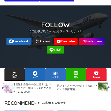
FOLLOW
ポスト
シェア
はてブ
送る
Pocket
【週記】自分の中心に戻すには？
抗ウィルスハーブのおすすめは？ア
心穏やかに！癒され元気になる方
ロマで殺菌除菌！
法 2/22-2/28
RECOMMEND