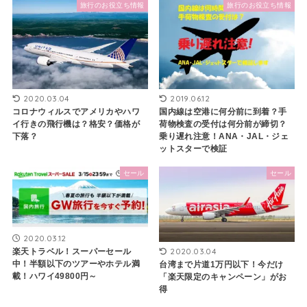
旅行のお役立ち情報
旅行のお役立ち情報
2020.03.04
2019.06.12
コロナウィルスでアメリカやハワ
国内線は空港に何分前に到着？手
イ行きの飛行機は？格安？価格が
荷物検査の受付は何分前が締切？
下落？
乗り遅れ注意！ANA・JAL・ジェ
ットスターで検証
セール
セール
2020.03.12
2020.03.04
楽天トラベル！スーパーセール
中！半額以下のツアーやホテル満
台湾まで片道1万円以下！今だけ
載！ハワイ49800円～
「楽天限定のキャンペーン」がお
得