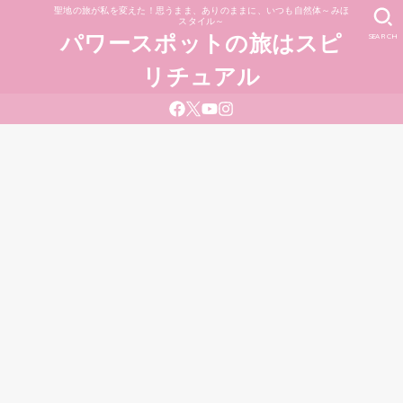
聖地の旅が私を変えた！思うまま、ありのままに、いつも自然体～みほ
スタイル～
SEARCH
パワースポットの旅はスピ
リチュアル