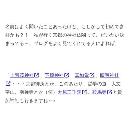
名前はよく聞いたことあったけど、もしかして初めて参
拝かも？！ 私が行く京都の神社仏閣って、だいたい決
まってる～、ブログをよく見てくれてる人によれば、
「
上賀茂神社
、
下鴨神社
、
真如堂
、
晴明神社
・・・京都御所とか」このあたり、哲学の道、大文
字山、南禅寺とか（笑）
大原三千院
、
鞍馬寺
と貴
船神社も行きますね～♪