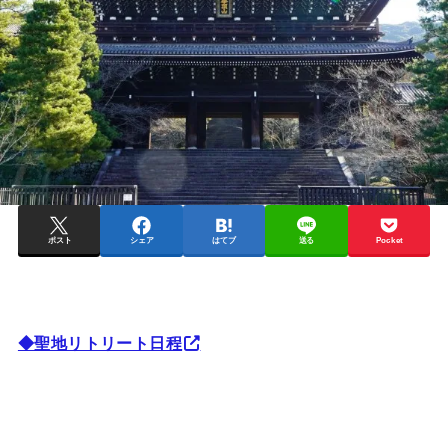
ポスト
シェア
はてブ
送る
Pocket
◆聖地リトリート日程