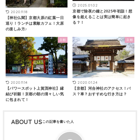
2025.01.02
京都で除夜の鐘と2025年初詣！想
2020.11.18
像を超えることは実は簡単に起き
【神社仏閣】京都大原の紅葉一日
る？！
巡り！ランチは素敵カフェ！大原
の楽しみ方♪
京都
京都
2020.11.14
2020.01.24
【パワースポット上賀茂神社】縁
【京都】河合神社のアクセス！バ
結び祈願！京都の朝の清々しい気
ス？車？おすすめな行き方は？
に包まれて！
ABOUT US