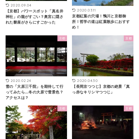
2020.09.04
2020.03.11
【京都】パワースポット「真名井
京都紅葉の穴場！鴨川と京都御
神社」の龍がすごい？奥宮に隠さ
所！哲学の道は紅葉散歩におすす
れた磐座がさらにすごかった
め！
京都
京都
2020.02.24
2020.04.30
雪の「大原三千院」を期待して行
【長岡京つつじ】京都の絶景「真
ってみたら…冬の大原で雪景色？
っ赤なキリシマつつじ」
アクセスは？
京都
京都