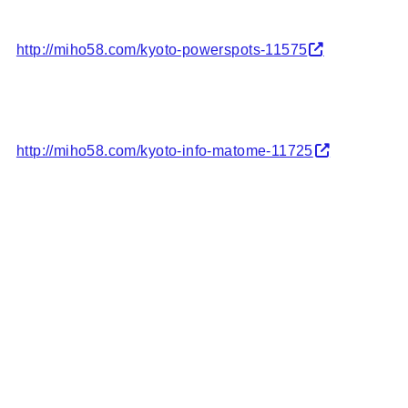
http://miho58.com/kyoto-powerspots-11575
http://miho58.com/kyoto-info-matome-11725