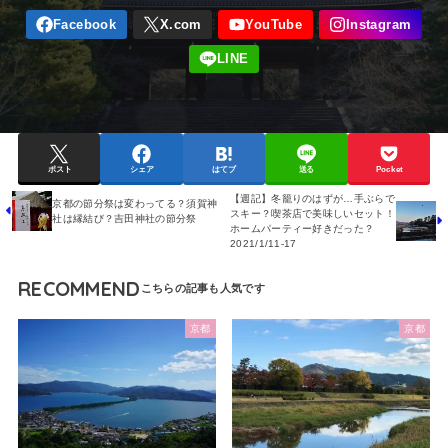
ポスト
シェア
はてブ
送る
Pocket
【週記】冬籠りのはずが…手ぶらで
京都の節分祭は変わってる？須賀神
スキー？喫茶店で美味しいセット！
社は縁結び？吉田神社の節分祭
ホームパーティー好きだった？
2021/1/11-17
RECOMMEND
京都
京都