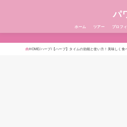
パ
ホーム
ツアー
プロフ
HOME
ハーブ
【ハーブ】タイムの効能と使い方！美味しく食