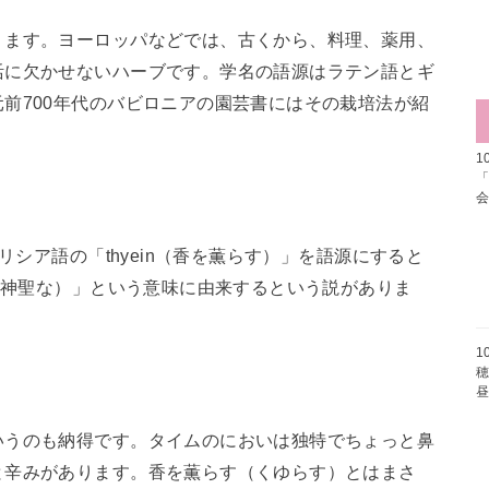
ります。ヨーロッパなどでは、古くから、料理、薬用、
活に欠かせないハーブです。学名の語源はラテン語とギ
前700年代のバビロニアの園芸書にはその栽培法が紹
1
リシア語の「thyein（香を薫らす）」を語源にすると
o（神聖な）」という意味に由来するという説がありま
1
穂
いうのも納得です。タイムのにおいは独特でちょっと鼻
と辛みがあります。香を薫らす（くゆらす）とはまさ