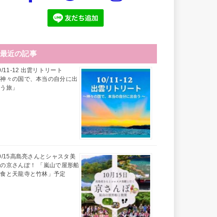
最近の記事
0/11-12 出雲リトリート
「神々の国で、本当の自分に出
会う旅」
0/15高島亮さんとシャスタ美
の京さんぽ！ 「嵐山で屋形船
昼食と天龍寺と竹林」予定