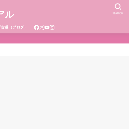
アル
SEARCH
野古道（ブログ）