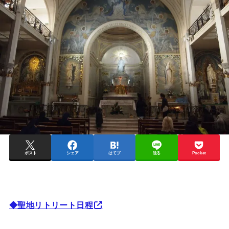
ポスト
シェア
はてブ
送る
Pocket
◆聖地リトリート日程