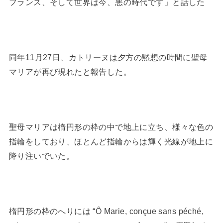
フランス、そして世界は今、悪の時代です」と話した
同年11月27日、カトリーヌは夕方の黙想の時間に聖母
マリアが再び現れたと報告した。
聖母マリアは楕円形の枠の中で地上に立ち、様々な色の
指輪をしており、ほとんど指輪からは輝く光線が地上に
降り注いでいた。
楕円形の枠のへりには “Ô Marie, conçue sans péché,