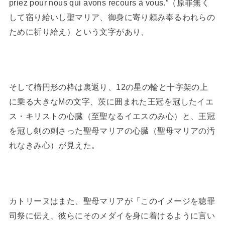
priez pour nous qui avons recours à vous.”（原罪無く
して宿り給いし聖マリア、御身に寄り頼み奉るわれらの
ために祈り給え）という文字があり、
そして楕円形の枠は裏返り、12の星の輪と十字架の上
に乗る大きなMの文字、茨に囲まれた王冠を冠したイエ
ス・キリストの心臓（至聖なるイエスのみ心）と、王冠
を冠し剣の刺さった聖母マリアの心臓（聖母マリアの汚
れなきみ心）が見えた。
カトリーヌはまた、聖母マリアが「このイメージを聴罪
司祭に伝え、彼らにそのメダイを身に着けるように言い