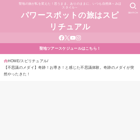
聖地の旅が私を変えた！思うまま、ありのままに、いつも自然体～みほ
スタイル～
SEARCH
パワースポットの旅はスピ
リチュアル
聖地ツアースケジュールはこちら！
HOME
スピリチュアル
【不思議のメダイ】奇跡！お導き！と感じた不思議体験。奇跡のメダイが突
然やったきた！